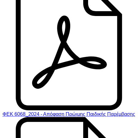
ΦΕΚ 6068_2024 - Απόφαση Πρώιμης Παιδικής Παρέμβασης