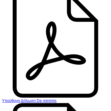
Υπεύθυνη Δήλωση De minimis