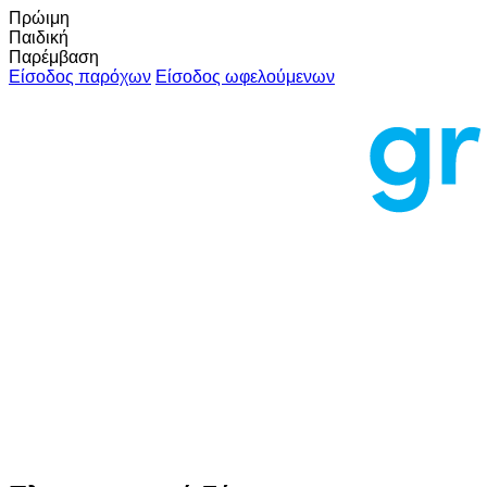
Πρώιμη
Παιδική
Παρέμβαση
Είσοδος παρόχων
Είσοδος ωφελούμενων