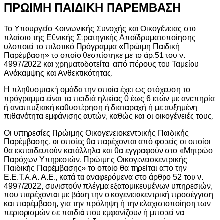
ΠΡΩΙΜΗ ΠΑΙΔΙΚΗ ΠΑΡΕΜΒΑΣΗ
Το Υπουργείο Κοινωνικής Συνοχής και Οικογένειας στο
πλαίσιο της Εθνικής Στρατηγικής Αποϊδρυματοποίησης
υλοποιεί το πιλοτικό Πρόγραμμα «Πρώιμη Παιδική
Παρέμβαση» το οποίο θεσπίστηκε με το άρ.51 του ν.
4997/2022 και χρηματοδοτείται από πόρους του Ταμείου
Ανάκαμψης και Ανθεκτικότητας.
Η πληθυσμιακή ομάδα την οποία έχει ως στόχευση το
πρόγραμμα είναι τα παιδιά ηλικίας 0 έως 6 ετών με αναπηρία
ή αναπτυξιακή καθυστέρηση ή διαταραχή ή με αυξημένη
πιθανότητα εμφάνισης αυτών, καθώς και οι οικογένειές τους.
Οι υπηρεσίες Πρώιμης Οικογενειοκεντρικής Παιδικής
Παρέμβασης, οι οποίες θα παρέχονται από φορείς οι οποίοι
θα εκπαιδευτούν κατάλληλα και θα εγγραφούν στο «Μητρώο
Παρόχων Υπηρεσιών, Πρώιμης Οικογενειοκεντρικής
Παιδικής Παρέμβασης» το οποίο θα τηρείται από την
Ε.Ε.Τ.Α.Α. Α.Ε., κατά τα αναφερόμενα στο άρθρο 52 του ν.
4997/2022, συνιστούν πλέγμα εξατομικευμένων υπηρεσιών,
που παρέχονται με βάση την οικογενειοκεντρική προσέγγιση
και παρέμβαση, για την πρόληψη ή την ελαχιστοποίηση των
περιορισμών σε παιδιά που εμφανίζουν ή μπορεί να