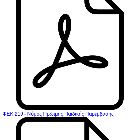
ΦΕΚ 219 - Νόμος Πρώιμης Παιδικής Παρέμβασης